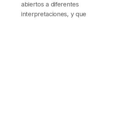
abiertos a diferentes
interpretaciones, y que
contradice ilegítimamente la
normativa vigente del artículo
770 inc. b del Código Civil y
Comercial de la Nación, que no
admite esta periodicidad.
Ir a la nota