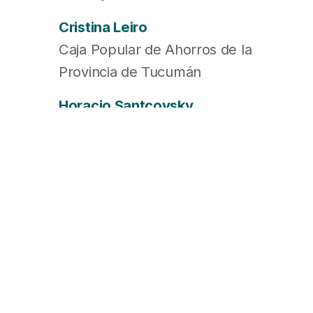
Cristina Leiro
Caja Popular de Ahorros de la
Provincia de Tucumán
Horacio Santcovsky
Experta ART S.A.
Leandro Anzoátegui
Federación Patronal Seguros
S.A.U.
Mariana Caraballo
Horizonte Compañía
Argentina de Seguros