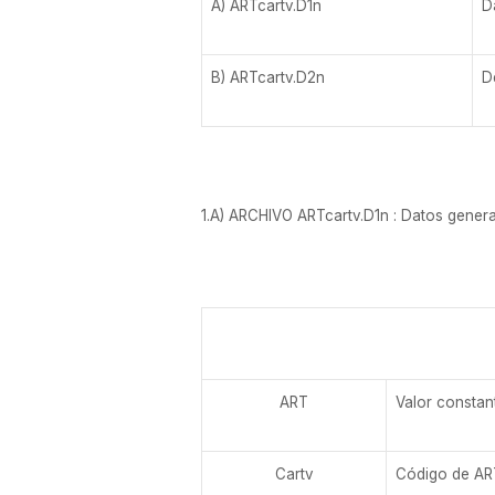
A) ARTcartv.D1n
D
B) ARTcartv.D2n
D
1.A) ARCHIVO ARTcartv.D1n : Datos genera
ART
Valor constan
Cartv
Código de ART 