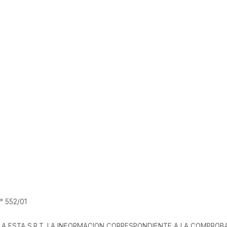
002
° 552/01
 A ESTA S.R.T. LA INFORMACION CORRESPONDIENTE A LA COMPROB