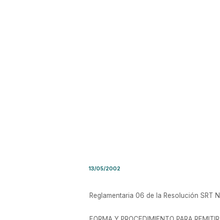
Circular G.C. y A. Nro. 07/2
13/05/2002
Reglamentaria 06 de la Resolución SRT N
FORMA Y PROCEDIMIENTO PARA REMITIR