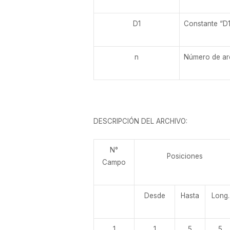
D1
Constante “D1”
n
Número de arc
DESCRIPCIÓN DEL ARCHIVO:
N°
Posiciones
Campo
Desde
Hasta
Long.
1
1
5
5