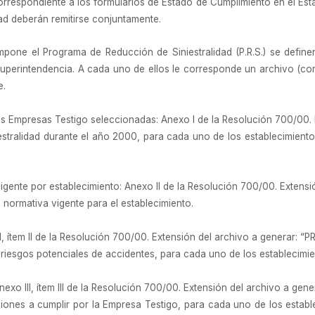
orrespondiente a los formularios de Estado de Cumplimiento en el Est
ad deberán remitirse conjuntamente.
pone el Programa de Reducción de Siniestralidad (P.R.S.) se definen
Superintendencia. A cada uno de ellos le corresponde un archivo (con
e.
as Empresas Testigo seleccionadas: Anexo I de la Resolución 700/00. E
iniestralidad durante el año 2000, para cada uno de los establecimie
igente por establecimiento: Anexo II de la Resolución 700/00. Extensi
 normativa vigente para el establecimiento.
, ítem II de la Resolución 700/00. Extensión del archivo a generar: “P
 riesgos potenciales de accidentes, para cada uno de los establecimi
o III, ítem III de la Resolución 700/00. Extensión del archivo a gene
nes a cumplir por la Empresa Testigo, para cada uno de los establ