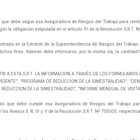
o que debe seguir esa Aseguradora de Riesgos del Trabajo para remiti
gún la obligación estipulada en el artículo 5º de la Resolución S.R.T.
strada en la Extranet de la Superintendencia de Riesgos del Trabajo (
 dichos fines. Además debe informarse, por la misma vía, la cantidad
IR A ESTA S.R.T. LA INFORMACION A TRAVÉS DE LOS FORMULARIOS
IGENTE”, “PROGRAMA DE REDUCCION DE LA SINIESTRALIDAD”, “D
 REDUCCION DE LA SINIESTRALIDAD”, “INFORME MENSUAL DE VISITA
to que debe cumplir esa Aseguradora de Riesgos del Trabajo para 
s Anexos II, III, IV y V de la Resolución S.R.T. Nº 700/00, respectiv