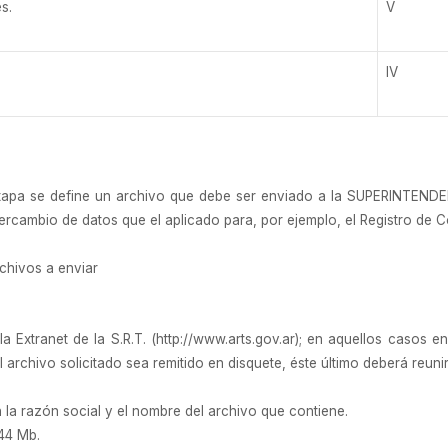
s.
V
IV
etapa se define un archivo que debe ser enviado a la SUPERINTEND
ercambio de datos que el aplicado para, por ejemplo, el Registro de Co
chivos a enviar
a Extranet de la S.R.T. (http://www.arts.gov.ar); en aquellos casos e
archivo solicitado sea remitido en disquete, éste último deberá reunir 
 la razón social y el nombre del archivo que contiene.
44 Mb.