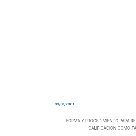
Circular G.P. y C. Nro. 02/20
03/01/2001
FORMA Y PROCEDIMIENTO PARA REM
CALIFICACION COMO TA