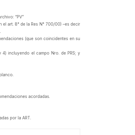
archivo: “PV”
el art. 8° de la Res N° 700/00) –es decir
-.
omendaciones (que son coincidentes en su
y 4) incluyendo el campo Nro. de PRS; y
blanco.
recomendaciones acordadas.
adas por la ART.