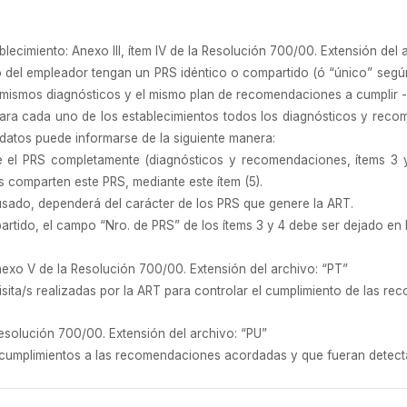
ecimiento: Anexo III, ítem IV de la Resolución 700/00. Extensión del 
 del empleador tengan un PRS idéntico o compartido (ó “único” según 
 mismos diagnósticos y el mismo plan de recomendaciones a cumplir 
ara cada uno de los establecimientos todos los diagnósticos y rec
os datos puede informarse de la siguiente manera:
e el PRS completamente (diagnósticos y recomendaciones, ítems 3 
s comparten este PRS, mediante este ítem (5).
sado, dependerá del carácter de los PRS que genere la ART.
rtido, el campo “Nro. de PRS” de los ítems 3 y 4 debe ser dejado en 
xo V de la Resolución 700/00. Extensión del archivo: “PT”
visita/s realizadas por la ART para controlar el cumplimiento de las 
esolución 700/00. Extensión del archivo: “PU”
incumplimientos a las recomendaciones acordadas y que fueran detect