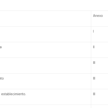
Anexo
I
va
II
III
nto
III
 establecimiento.
III