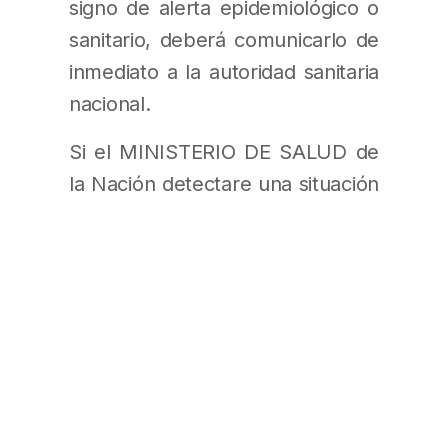
signo de alerta epidemiológico o
sanitario, deberá comunicarlo de
inmediato a la autoridad sanitaria
nacional.
Si el MINISTERIO DE SALUD de
la Nación detectare una situación
de riesgo epidemiológico o
sanitario, deberá recomendar en
forma inmediata al Coordinador
de la “Unidad de Coordinación
General del Plan Integral para la
Prevención de Eventos de Salud
Pública de Importancia
Internacional” la adopción de las