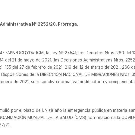
dministrativa N° 2252/20. Prórroga.
4- -APN-DGDYD#JGM, la Ley N° 27.541, los Decretos Nros. 260 del 1
34 del 21 de mayo de 2021, las Decisiones Administrativas Nros. 2252
1, 155 del 27 de febrero de 2021, 219 del 12 de marzo de 2021, 268 de
las Disposiciones de la DIRECCIÓN NACIONAL DE MIGRACIONES Nros. 39
 enero de 2021, su respectiva normativa modificatoria y complementar
lió por el plazo de UN (1) año la emergencia pública en materia sanit
 ORGANIZACIÓN MUNDIAL DE LA SALUD (OMS) con relación a la COVID-1
67/21.