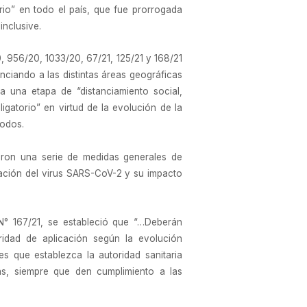
rio” en todo el país, que fue prorrogada
inclusive.
 956/20, 1033/20, 67/21, 125/21 y 168/21
enciando a las distintas áreas geográficas
a una etapa de “distanciamiento social,
igatorio” en virtud de la evolución de la
íodos.
eron una serie de medidas generales de
gación del virus SARS-CoV-2 y su impacto
N° 167/21, se estableció que “…Deberán
idad de aplicación según la evolución
es que establezca la autoridad sanitaria
das, siempre que den cumplimiento a las