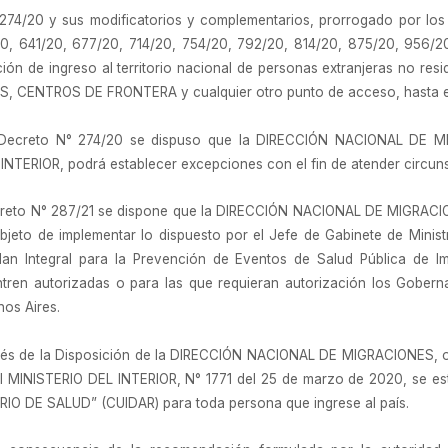
 274/20 y sus modificatorios y complementarios, prorrogado por los
, 641/20, 677/20, 714/20, 754/20, 792/20, 814/20, 875/20, 956/20, 
ición de ingreso al territorio nacional de personas extranjeras no re
ENTROS DE FRONTERA y cualquier otro punto de acceso, hasta el dí
o Decreto N° 274/20 se dispuso que la DIRECCIÓN NACIONAL DE M
 INTERIOR, podrá establecer excepciones con el fin de atender circun
Decreto N° 287/21 se dispone que la DIRECCIÓN NACIONAL DE MIGRACI
 objeto de implementar lo dispuesto por el Jefe de Gabinete de Minis
an Integral para la Prevención de Eventos de Salud Pública de Impo
ntren autorizadas o para las que requieran autorización los Gober
os Aires.
avés de la Disposición de la DIRECCIÓN NACIONAL DE MIGRACIONES, o
 MINISTERIO DEL INTERIOR, N° 1771 del 25 de marzo de 2020, se est
TERIO DE SALUD” (CUIDAR) para toda persona que ingrese al país.