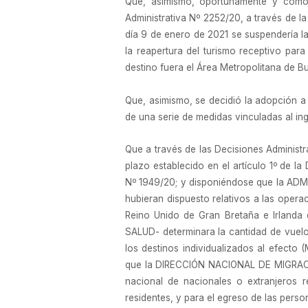
Que, asimismo, oportunamente y como 
Administrativa Nº 2252/20, a través de l
día 9 de enero de 2021 se suspendería la
la reapertura del turismo receptivo para
destino fuera el Área Metropolitana de B
Que, asimismo, se decidió la adopció
de una serie de medidas vinculadas al ing
Que a través de las Decisiones Administrat
plazo establecido en el artículo 1º de l
Nº 1949/20; y disponiéndose que la ADM
hubieran dispuesto relativos a las opera
Reino Unido de Gran Bretaña e Irland
SALUD- determinara la cantidad de vuelos
los destinos individualizados al efe
que la DIRECCIÓN NACIONAL DE MIGRACIONE
nacional de nacionales o extranjeros r
residentes, y para el egreso de las person