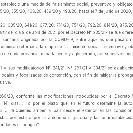
stableció una medida de “aislamiento social, preventivo y obligato
/20, 355/20, 408/20, 459/20 y 493/20, hasta el 7 de junio de 2020, 
20, 605/20, 641/20, 677/20, 714/20, 754/20, 792/20, 814/20, 875/20,
rtir del día 9 de abril de 2021 por el Decreto N° 235/21- se fue difer
 sanitaria originada por la COVID-19, entre aquellas que pasaron 
 debieron retornar a la etapa de “aislamiento social, preventivo y obl
rio de cada provincia, departamento y aglomerado, por sucesivos per
 y sus modificatorios N° 241/21, N° 287/21 y 334/21 se estableci
 locales y focalizadas de contención, con el fin de mitigar la propa
lusive.
260/20, conforme las modificaciones introducidas por el Decreto 
(14) días, … o por el plazo que en el futuro determine la autor
s: … d) Quienes arriben al país desde el exterior, en las condicion
stas por esta o por la autoridad migratoria y las aquí estableci
oridades dispongan”.