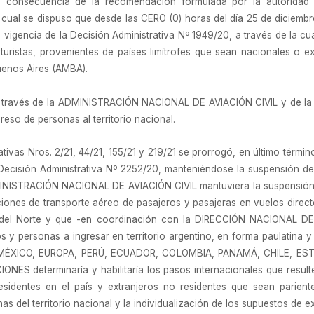
consecuencia de la recomendación formulada por la autoridad san
a cual se dispuso que desde las CERO (0) horas del día 25 de diciemb
 vigencia de la Decisión Administrativa Nº 1949/20, a través de la 
 turistas, provenientes de países limítrofes que sean nacionales o e
uenos Aires (AMBA).
n a través de la ADMINISTRACIÓN NACIONAL DE AVIACIÓN CIVIL y de
reso de personas al territorio nacional.
ivas Nros. 2/21, 44/21, 155/21 y 219/21 se prorrogó, en último término,
a Decisión Administrativa Nº 2252/20, manteniéndose la suspensión de 
INISTRACIÓN NACIONAL DE AVIACIÓN CIVIL mantuviera la suspensión 
ciones de transporte aéreo de pasajeros y pasajeras en vuelos direc
a del Norte y que -en coordinación con la DIRECCIÓN NACIONAL 
 y personas a ingresar en territorio argentino, en forma paulatina y 
cto (MÉXICO, EUROPA, PERÚ, ECUADOR, COLOMBIA, PANAMÁ, CHILE, E
S determinaría y habilitaría los pasos internacionales que resulten
esidentes en el país y extranjeros no residentes que sean parien
as del territorio nacional y la individualización de los supuestos de 