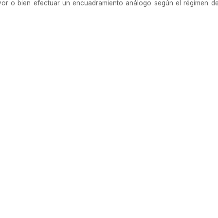
or o bien efectuar un encuadramiento análogo según el régimen de 
 convivientes presten servicios en el Sector Público Nacional, la just
as similares al PODER JUDICIAL, al PODER LEGISLATIVO, a las PROV
 pautas indicadas en el Decreto N° 334 del 21 de mayo de 2021.
, dese a la DIRECCIÓN NACIONAL DEL REGISTRO OFICIAL y archívese.
ue de Pedro