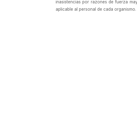
inasistencias por razones de fuerza may
aplicable al personal de cada organismo.
En el supuesto de que ambos progenitores
o una de ellas.
ARTÍCULO 4°.- Invítase a adoptar medid
AIRES y a los Municipios, conforme a las
ARTÍCULO 5º.- Comuníquese, publíquese
Santiago Andrés Cafiero – Eduardo Enriq
e. 01/06/2021 N° 36859/21 v. 01/06/2021
Fecha de publicación 01/06/2021