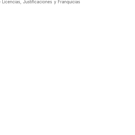
Licencias, Justificaciones y Franquicias
ificación se otorgará solo a uno de ellos
INCIAS; a la CIUDAD AUTÓNOMA DE BUENOS