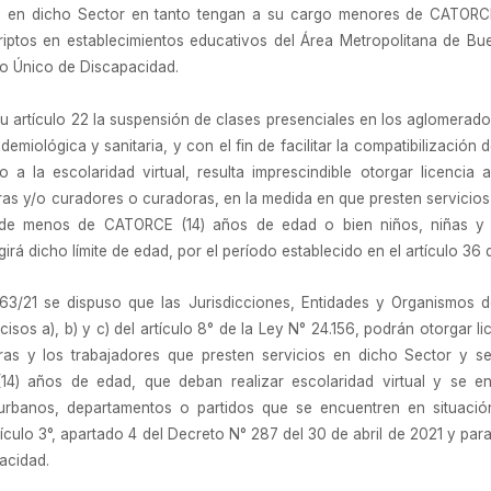
os en dicho Sector en tanto tengan a su cargo menores de CATORCE
riptos en establecimientos educativos del Área Metropolitana de Bue
o Único de Discapacidad.
su artículo 22 la suspensión de clases presenciales en los aglomerad
miológica y sanitaria, y con el fin de facilitar la compatibilización 
 a la escolaridad virtual, resulta imprescindible otorgar licencia
oras y/o curadores o curadoras, en la medida en que presten servicios
 de menos de CATORCE (14) años de edad o bien niños, niñas y 
á dicho límite de edad, por el período establecido en el artículo 36 d
63/21 se dispuso que las Jurisdicciones, Entidades y Organismos d
isos a), b) y c) del artículo 8° de la Ley N° 24.156, podrán otorgar 
ras y los trabajadores que presten servicios en dicho Sector y s
 años de edad, que deban realizar escolaridad virtual y se enc
rbanos, departamentos o partidos que se encuentren en situación
ículo 3°, apartado 4 del Decreto N° 287 del 30 de abril de 2021 y para
acidad.