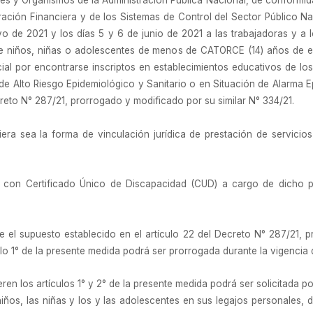
des y Organismos de la Administración Pública Nacional, de conformidad
stración Financiera y de los Sistemas de Control del Sector Público Na
 de 2021 y los días 5 y 6 de junio de 2021 a las trabajadoras y a l
e niños, niñas o adolescentes de menos de CATORCE (14) años de e
ial por encontrarse inscriptos en establecimientos educativos de 
de Alto Riesgo Epidemiológico y Sanitario o en Situación de Alarma E
creto N° 287/21, prorrogado y modificado por su similar N° 334/21.
iera sea la forma de vinculación jurídica de prestación de servicios
es con Certificado Único de Discapacidad (CUD) a cargo de dicho p
e el supuesto establecido en el artículo 22 del Decreto N° 287/21, p
culo 1° de la presente medida podrá ser prorrogada durante la vigencia
eren los artículos 1° y 2° de la presente medida podrá ser solicitada p
iños, las niñas y los y las adolescentes en sus legajos personales, 