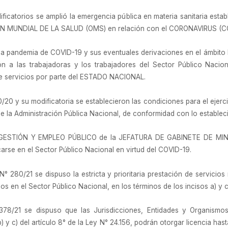
icatorios se amplió la emergencia pública en materia sanitaria estable
ÓN MUNDIAL DE LA SALUD (OMS) en relación con el CORONAVIRUS (CO
 la pandemia de COVID-19 y sus eventuales derivaciones en el ámbito
ión a las trabajadoras y los trabajadores del Sector Público Nacio
 de servicios por parte del ESTADO NACIONAL.
/20 y su modificatoria se establecieron las condiciones para el ejerci
 la Administración Pública Nacional, de conformidad con lo establecid
 GESTIÓN Y EMPLEO PÚBLICO de la JEFATURA DE GABINETE DE MINIS
carse en el Sector Público Nacional en virtud del COVID-19.
N° 280/21 se dispuso la estricta y prioritaria prestación de servicio
os en el Sector Público Nacional, en los términos de los incisos a) y c)
378/21 se dispuso que las Jurisdicciones, Entidades y Organismos
) y c) del artículo 8° de la Ley N° 24.156, podrán otorgar licencia hast