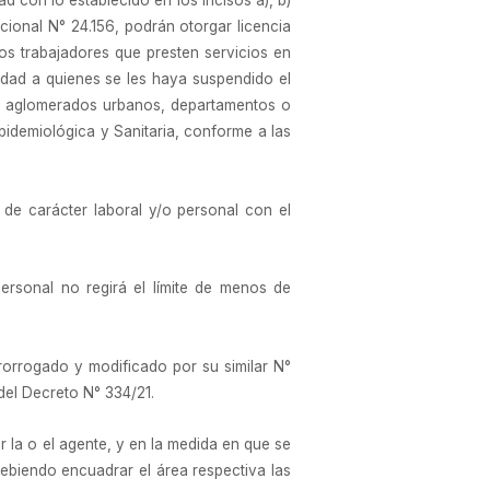
 con lo establecido en los incisos a), b)
cional N° 24.156, podrán otorgar licencia
os trabajadores que presten servicios en
dad a quienes se les haya suspendido el
los aglomerados urbanos, departamentos o
pidemiológica y Sanitaria, conforme a las
 de carácter laboral y/o personal con el
ersonal no regirá el límite de menos de
rorrogado y modificado por su similar N°
 del Decreto N° 334/21.
or la o el agente, y en la medida en que se
debiendo encuadrar el área respectiva las