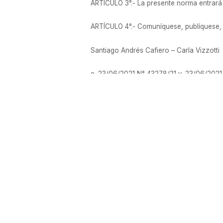
ARTÍCULO 3°.- La presente norma entrará e
ARTÍCULO 4°.- Comuníquese, publíquese,
Santiago Andrés Cafiero – Carla Vizzotti
e. 23/06/2021 N° 43278/21 v. 23/06/2021
Fecha de publicación 23/06/2021
Contáctenos
info@uart.org.ar
(011) 4325-1070
UART 