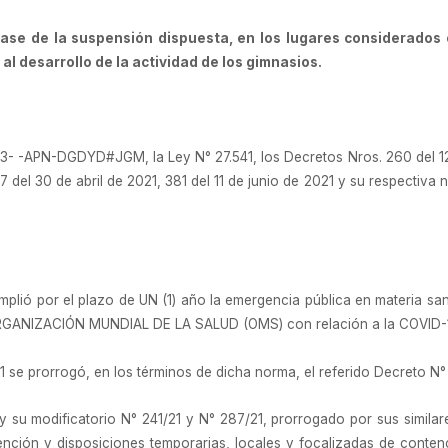
e de la suspensión dispuesta, en los lugares considerados c
 al desarrollo de la actividad de los gimnasios.
3- -APN-DGDYD#JGM, la Ley N° 27.541, los Decretos Nros. 260 del 1
 del 30 de abril de 2021, 381 del 11 de junio de 2021 y su respectiva
lió por el plazo de UN (1) año la emergencia pública en materia sanit
 ORGANIZACIÓN MUNDIAL DE LA SALUD (OMS) con relación a la COVID-
1 se prorrogó, en los términos de dicha norma, el referido Decreto N°
 su modificatorio N° 241/21 y N° 287/21, prorrogado por sus similar
nción y disposiciones temporarias, locales y focalizadas de contenci