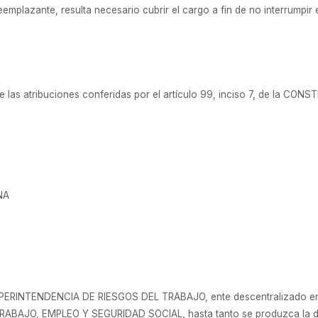
eemplazante, resulta necesario cubrir el cargo a fin de no interrumpir
e las atribuciones conferidas por el artículo 99, inciso 7, de la CO
NA
SUPERINTENDENCIA DE RIESGOS DEL TRABAJO, ente descentralizado en 
BAJO, EMPLEO Y SEGURIDAD SOCIAL, hasta tanto se produzca la design