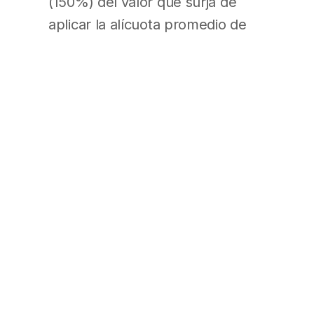
(150%) del valor que surja de
aplicar la alícuota promedio de
mercado para su categoría de
riesgo”.
Art. 2° – La nueva forma de
determinación del valor de la
cuota omitida, conforme el
apartado 1 del artículo 17 del
Decreto N° 334/96, modificado
por el Decreto N° 491/97 y
sustituido por el presente
Decreto, será de aplicación a