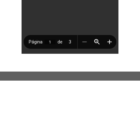
Contáctenos
info@uart.org.ar
(011) 4325-1070