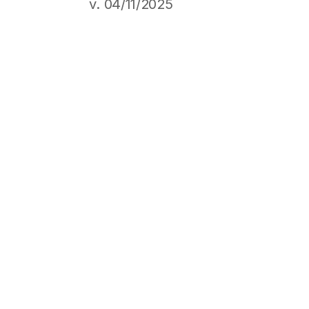
v. 04/11/2025
Fecha de publicación 04/11/2025
Contáctenos
info@uart.org.ar