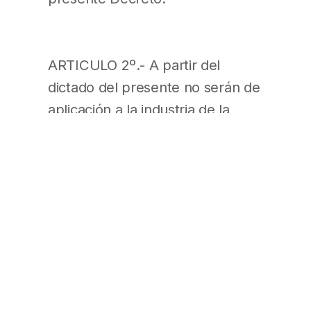
ARTICULO 2º.- A partir del
dictado del presente no serán de
aplicación a la industria de la
construcción las disposiciones
del Decreto Nº 351 de fecha 5 de
febrero de 1979, la Resolución
del MINISTERIO DE TRABAJO Y
SEGURIDAD SOCIAL Nº 1069 de
fecha 23 de diciembre de 1991 y
toda otra norma que se oponga
al presente.