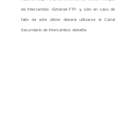
de Intercambio -Extranet-FTP- y, sólo en caso de
fallo de este último deberá utilizarse el Canal
Secundario de Intercambio: diskette.
ARTICULO 7º.- La Subgerencia de Procesos e
Información, conjuntamente con el Departamento
de Sistemas y Estadística de esta S.R.T.,
procederán a comunicar a las Aseguradoras y
Empleadores Autoasegurados, los detalles
técnicos de la estructura de los archivos de
intercambio, dentro de un plazo no mayor a VEINTE
(20) días corridos luego de la notificación de la
presente.