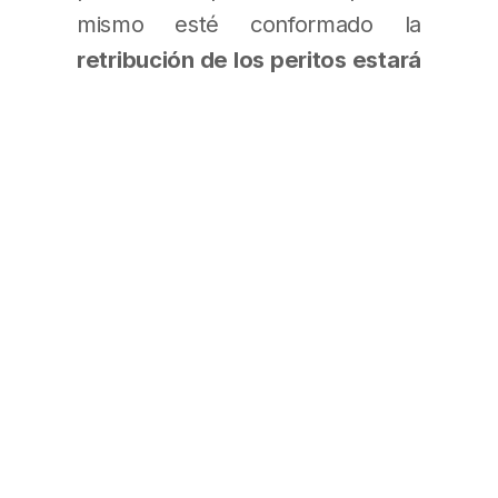
mismo esté conformado la
retribución de los peritos estará
en función del trabajo
realizado
(a diferencia de lo que
prevé la Ley aprobada en el
Senado el pasado 29/11/17, en la
que se estipula retribuir al perito
en porcentaje del resultado del
juicio/su pericia, ver art. 21 de la
Ley de Honorarios Profesionales
de Abogados, Procuradores y
Auxiliares de la Justicia
Nacional y Federal)
y NO del
resultado del proceso. Como así