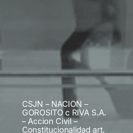
CSJN – NACION –
GOROSITO c RIVA S.A.
– Accion Civil –
Constitucionalidad art.