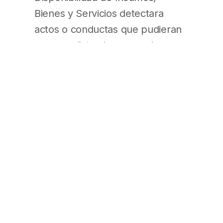
Bienes y Servicios detectara
actos o conductas que pudieran
generar distorsiones en el
mercado y en los procesos de
formación de precios deberá
emitir un dictamen concerniente
a la evolución de los precios y a
la disponibilidad de determinado
insumo, bien o servicio y la
relación con su estructura de
costos, e informar a la autoridad
de aplicación.