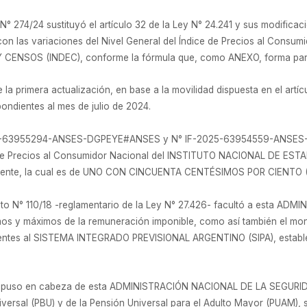
° 274/24 sustituyó el artículo 32 de la Ley N° 24.241 y sus modificac
n las variaciones del Nivel General del Índice de Precios al Consumi
ENSOS (INDEC), conforme la fórmula que, como ANEXO, forma parte
a primera actualización, en base a la movilidad dispuesta en el artícu
ondientes al mes de julio de 2024.
2025-63955294-ANSES-DGPEYE#ANSES y N° IF-2025-63954559-ANSES-
ce de Precios al Consumidor Nacional del INSTITUTO NACIONAL DE EST
vamente, la cual es de UNO CON CINCUENTA CENTÉSIMOS POR CIENTO (
ecreto N° 110/18 -reglamentario de la Ley N° 27.426- facultó a esta
imos y máximos de la remuneración imponible, como así también el mo
ientes al SISTEMA INTEGRADO PREVISIONAL ARGENTINO (SIPA), establec
to puso en cabeza de esta ADMINISTRACIÓN NACIONAL DE LA SEGURIDA
versal (PBU) y de la Pensión Universal para el Adulto Mayor (PUAM), s