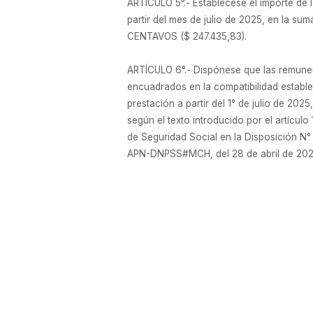
ARTÍCULO 5°.- Establécese el importe de l
partir del mes de julio de 2025, en 
CENTAVOS ($ 247.435,83).
ARTÍCULO 6°.- Dispónese que las remunera
encuadrados en la compatibilidad estableci
prestación a partir del 1° de julio de 2025
según el texto introducido por el artícul
de Seguridad Social en la Disposición 
APN-DNPSS#MCH, del 28 de abril de 2025,
ARTÍCULO 7°.- Facúltase a la Direcció
para la elaboración de requerimientos, n
ARTÍCULO 8°.- Comuníquese, publíquese,
Fernando Omar Bearzi
27/06/2025 N° 44623/25 v. 27/06