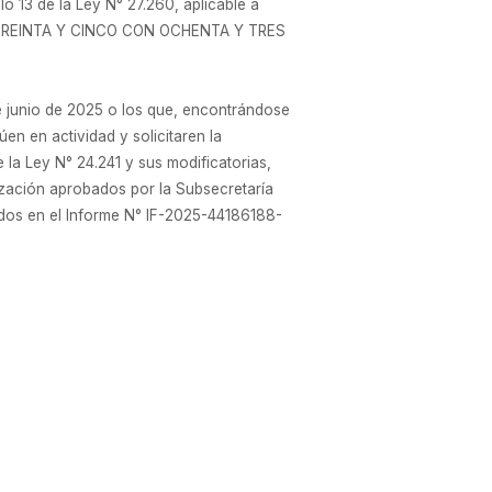
lo 13 de la Ley N° 27.260, aplicable a
S TREINTA Y CINCO CON OCHENTA Y TRES
de junio de 2025 o los que, encontrándose
en en actividad y solicitaren la
de la Ley N° 24.241 y sus modificatorias,
alización aprobados por la Subsecretaría
dos en el Informe N° IF-2025-44186188-
CIONAL DE LA SEGURIDAD SOCIAL (ANSES)
ispuesto en la presente resolución.
nte, archívese.