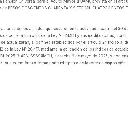
a Pensión Universal para el Adulto Mayor (PUAM), prevista en el artícu
la suma de PESOS DOSCIENTOS CUARENTA Y SIETE MIL CUATROCIENTO
ciones de los afiliados que cesaren en la actividad a partir del 30 
da por el artículo 34 de la Ley N° 24.241 y sus modificatorias, continú
, se actualizarán, a los fines establecidos por el artículo 24 inciso a) 
o 12 de la Ley N° 26.417, mediante la aplicación de los índices de actu
N° DI-2025-3-APN-SSSS#MCH, de fecha 6 de mayo de 2025, y conteni
 que como Anexo forma parte integrante de la referida disposición.
n General Diseño de Procesos y Normas de esta ADMINISTRACIÓN NA
ormas y comunicaciones que fueran necesarias, para implementar lo d
 dese a la DIRECCIÓN NACIONAL DEL REGISTRO OFICIAL y, oportuname
/2025