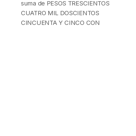
suma de PESOS TRESCIENTOS
CUATRO MIL DOSCIENTOS
CINCUENTA Y CINCO CON
CUARENTA Y CINCO
CENTAVOS ($304.255,45).
ARTÍCULO 6°.- Dispónese que
las remuneraciones de los
afiliados que cesaren en la
actividad a partir del 31 de marzo
de 2026 o los que,
encontrándose encuadrados en
la compatibilidad establecida por
el artículo 34 de la Ley N° 24.241
y sus modificatorias, continúen