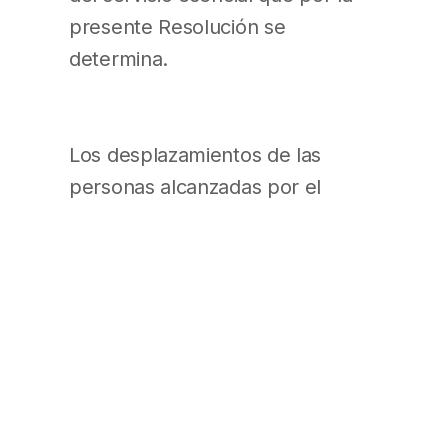
presente Resolución se
determina.
Los desplazamientos de las
personas alcanzadas por el
presente artículo deberán
limitarse al estricto cumplimiento
de las actividades y servicios
considerados esenciales.
ARTÍCULO 4°.- La presente
Resolución entrará en vigencia a