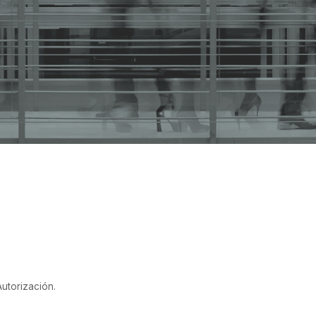
. 573 / 2008 Y SSN Nro. 33.034 / 2008
 Autorización.