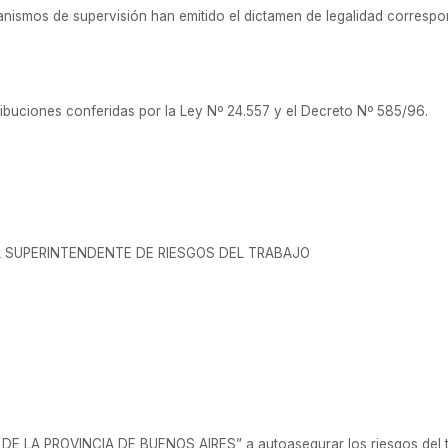
anismos de supervisión han emitido el dictamen de legalidad correspo
ribuciones conferidas por la Ley Nº 24.557 y el Decreto Nº 585/96.
L SUPERINTENDENTE DE RIESGOS DEL TRABAJO
E LA PROVINCIA DE BUENOS AIRES” a autoasegurar los riesgos del tra