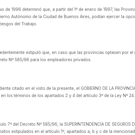
io de 1996 determinó que, a partir del 1º de enero de 1997, las Provi
ierno Autónomo de la Ciudad de Buenos Aires, podían ejercer la opci
iesgos del Trabajo.
ecedentemente estipuló que, en caso que las provincias optasen por e
ecreto Nº 585/96 para los empleadores privados.
ediente citado en el visto de la presente, el GOBIERNO DE LA PROVINC
en los términos de los apartados 2 y 4 del artículo 3º de la Ley Nº 24.
rtículo 7º del Decreto Nº 585/96, la SUPERINTENDENCIA DE SEGUROS D
isitos estipulados en el artículo 1º, apartados a, b y c de la menciona