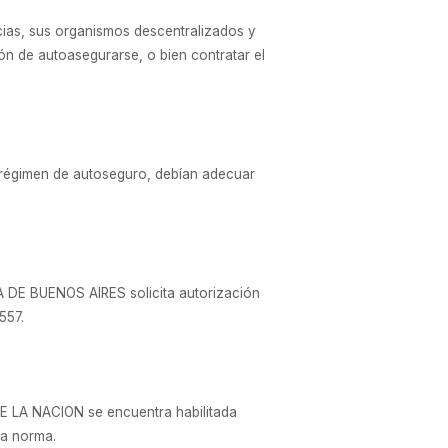
ncias, sus organismos descentralizados y
ón de autoasegurarse, o bien contratar el
l régimen de autoseguro, debían adecuar
IA DE BUENOS AIRES solicita autorización
557.
E LA NACION se encuentra habilitada
da norma.