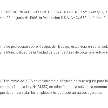
 SUPERINTENDENCIA DE RIESGOS DEL TRABAJO (S.R.T.) Nº 08087/07, la 
ha 28 de junio de 1996, la Resolución S.S.N. Nº 24.659 de fecha 18 de
tema de protección sobre Riesgos del Trabajo, estableció en su artículo
 y la Municipalidad de la Ciudad de Buenos Aires de optar por autoase
 31 de mayo de 1996 se reglamentó el régimen de autoseguro para l
 apartado 2, de la Ley Nº 24.557, en relación con la solvencia económi
 que deben acreditar los empleadores que quieran autoasegurarse.