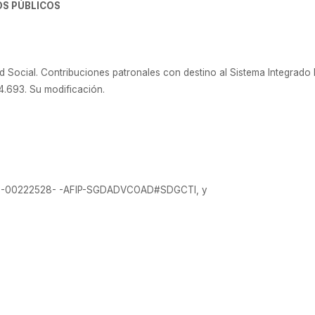
OS PÚBLICOS
ocial. Contribuciones patronales con destino al Sistema Integrado P
4.693. Su modificación.
020-00222528- -AFIP-SGDADVCOAD#SDGCTI, y