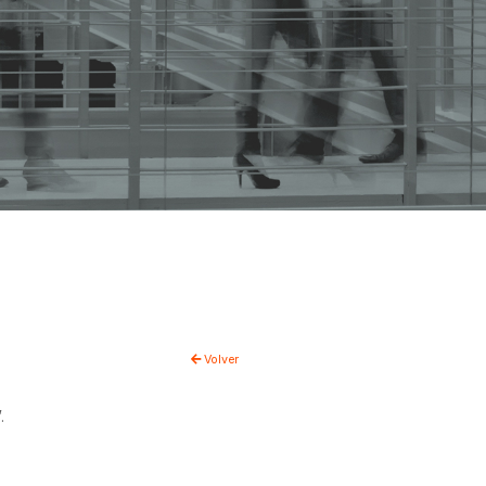
Volver
.