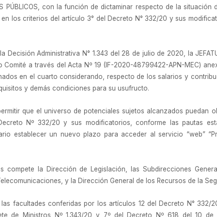
LICOS, con la función de dictaminar respecto de la situación de 
 los criterios del artículo 3° del Decreto N° 332/20 y sus modificato
 la Decisión Administrativa N° 1.343 del 28 de julio de 2020, la J
o Comité a través del Acta Nº 19 (IF-2020-48799422-APN-MEC) anexa 
ados en el cuarto considerando, respecto de los salarios y contri
requisitos y demás condiciones para su usufructo.
permitir que el universo de potenciales sujetos alcanzados puedan o
l Decreto Nº 332/20 y sus modificatorios, conforme las pautas es
ario establecer un nuevo plazo para acceder al servicio “web” “P
 compete la Dirección de Legislación, las Subdirecciones General
Telecomunicaciones, y la Dirección General de los Recursos de la Seg
 las facultades conferidas por los artículos 12 del Decreto N° 332/2
ete de Ministros Nº 1.343/20 y 7º del Decreto Nº 618 del 10 de j