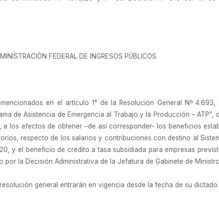
MINISTRACIÓN FEDERAL DE INGRESOS PÚBLICOS
 mencionados en el artículo 1° de la Resolución General Nº 4.693, 
ma de Asistencia de Emergencia al Trabajo y la Producción – ATP”, d
a los efectos de obtener –de así corresponder- los beneficios estable
orios, respecto de los salarios y contribuciones con destino al Siste
, y el beneficio de crédito a tasa subsidiada para empresas previsto 
por la Decisión Administrativa de la Jefatura de Gabinete de Ministro
resolución general entrarán en vigencia desde la fecha de su dictado.
ección Nacional del Registro Oficial para su publicación en el Boletí