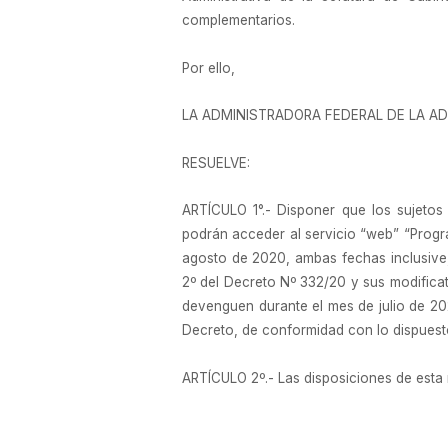
complementarios.
Por ello,
LA ADMINISTRADORA FEDERAL DE LA AD
RESUELVE:
ARTÍCULO 1°.- Disponer que los sujetos
podrán acceder al servicio “web” “Progra
agosto de 2020, ambas fechas inclusive, 
2º del Decreto Nº 332/20 y sus modificat
devenguen durante el mes de julio de 2020
Decreto, de conformidad con lo dispuesto 
ARTÍCULO 2º.- Las disposiciones de esta 
ARTÍCULO 3º.- Comuníquese, dése a la Dir