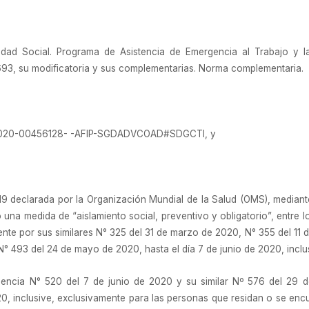
dad Social. Programa de Asistencia de Emergencia al Trabajo y l
.693, su modificatoria y sus complementarias. Norma complementaria.
X-2020-00456128- -AFIP-SGDADVCOAD#SDGCTI, y
9 declarada por la Organización Mundial de la Salud (OMS), median
una medida de “aislamiento social, preventivo y obligatorio”, entre
nte por sus similares N° 325 del 31 de marzo de 2020, N° 355 del 11 de
 493 del 24 de mayo de 2020, hasta el día 7 de junio de 2020, inclu
ncia N° 520 del 7 de junio de 2020 y su similar Nº 576 del 29 de
2020, inclusive, exclusivamente para las personas que residan o se e