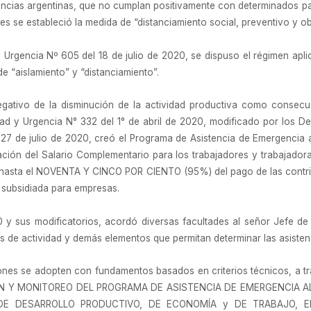
incias argentinas, que no cumplan positivamente con determinados pa
es se estableció la medida de “distanciamiento social, preventivo y obl
rgencia Nº 605 del 18 de julio de 2020, se dispuso el régimen aplic
e “aislamiento” y “distanciamiento”.
gativo de la disminución de la actividad productiva como consecu
dad y Urgencia N° 332 del 1° de abril de 2020, modificado por los De
 27 de julio de 2020, creó el Programa de Asistencia de Emergencia 
ignación del Salario Complementario para los trabajadores y trabajado
 hasta el NOVENTA Y CINCO POR CIENTO (95%) del pago de las contri
a subsidiada para empresas.
 y sus modificatorios, acordó diversas facultades al señor Jefe de 
res de actividad y demás elementos que permitan determinar las asisten
ones se adopten con fundamentos basados en criterios técnicos, a tr
IÓN Y MONITOREO DEL PROGRAMA DE ASISTENCIA DE EMERGENCIA AL
IOS DE DESARROLLO PRODUCTIVO, DE ECONOMÍA y DE TRABAJO, 