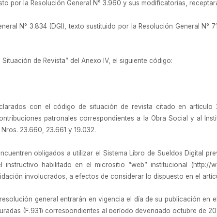
esto por la Resolución General N° 3.960 y sus modificatorias, recepta
neral N° 3.834 (DGI), texto sustituido por la Resolución General N° 7
Situación de Revista” del Anexo IV, el siguiente código:
clarados con el código de situación de revista citado en artículo 
ontribuciones patronales correspondientes a la Obra Social y al Inst
Nros. 23.660, 23.661 y 19.032.
uentren obligados a utilizar el Sistema Libro de Sueldos Digital pre
instructivo habilitado en el micrositio “web” institucional (http://w
dación involucrados, a efectos de considerar lo dispuesto en el artícu
esolución general entrarán en vigencia el día de su publicación en el 
juradas (F.931) correspondientes al período devengado octubre de 202