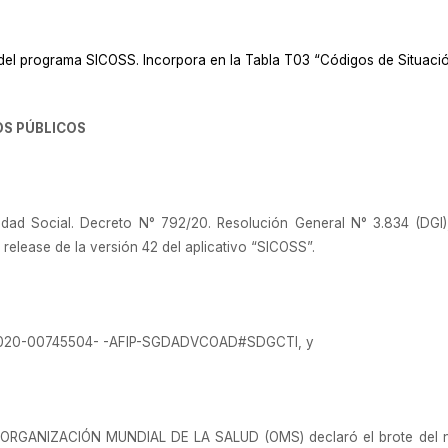
2 del programa SICOSS
.
Incorpora en la Tabla T03 “Códigos de Situació
OS PÚBLICOS
d Social. Decreto N° 792/20. Resolución General N° 3.834 (DGI), t
release de la versión 42 del aplicativo “SICOSS”.
X-2020-00745504- -AFIP-SGDADVCOAD#SDGCTI, y
a ORGANIZACIÓN MUNDIAL DE LA SALUD (OMS) declaró el brote del 