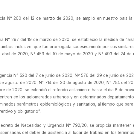
a N° 260 del 12 de marzo de 2020, se amplió en nuestro país la e
 N° 297 del 19 de marzo de 2020, se estableció la medida de “aislam
, ambos inclusive, que fue prorrogada sucesivamente por sus similare
de abril de 2020, N° 459 del 10 de mayo de 2020 y N° 493 del 24 de 
encia N° 520 del 7 de junio de 2020, Nº 576 del 29 de junio de 2020
de agosto de 2020, N° 714 del 30 de agosto de 2020, N° 754 del 20
re de 2020, se extendió el referido aislamiento hasta el día 8 de nov
entren en los aglomerados urbanos y en determinados departamentos 
nados parámetros epidemiológicos y sanitarios, al tiempo que para l
entivo y obligatorio”.
 Decreto de Necesidad y Urgencia N° 792/20, se propicia mantener 
spensadas del deber de asistencia al lugar de trabajo en los términ