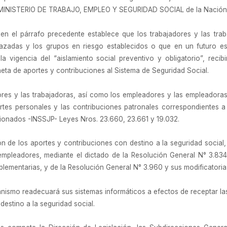
l MINISTERIO DE TRABAJO, EMPLEO Y SEGURIDAD SOCIAL de la Nación
 en el párrafo precedente establece que los trabajadores y las tr
adas y los grupos en riesgo establecidos o que en un futuro esta
la vigencia del “aislamiento social preventivo y obligatorio”, rec
neta de aportes y contribuciones al Sistema de Seguridad Social.
res y las trabajadoras, así como los empleadores y las empleadora
rtes personales y las contribuciones patronales correspondientes a l
sionados -INSSJP- Leyes Nros. 23.660, 23.661 y 19.032.
n de los aportes y contribuciones con destino a la seguridad social, 
pleadores, mediante el dictado de la Resolución General N° 3.834 (
plementarias, y de la Resolución General N° 3.960 y sus modificatoria
anismo readecuará sus sistemas informáticos a efectos de receptar la
destino a la seguridad social.