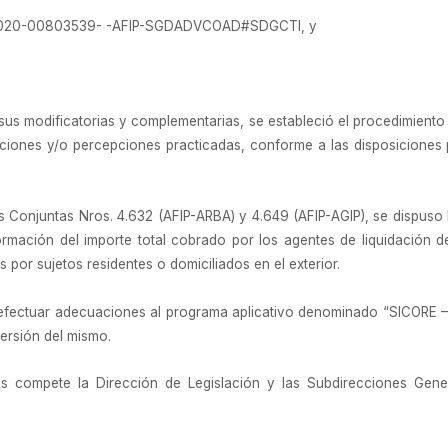
X-2020-00803539- -AFIP-SGDADVCOAD#SDGCTI, y
sus modificatorias y complementarias, se estableció el procedimient
tenciones y/o percepciones practicadas, conforme a las disposiciones
 Conjuntas Nros. 4.632 (AFIP-ARBA) y 4.649 (AFIP-AGIP), se dispuso
formación del importe total cobrado por los agentes de liquidación 
s por sujetos residentes o domiciliados en el exterior.
io efectuar adecuaciones al programa aplicativo denominado “SICORE –
ersión del mismo.
s compete la Dirección de Legislación y las Subdirecciones Gene