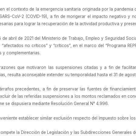
n el contexto de la emergencia sanitaria originada por la pandemia 
 SARS-CoV-2 (COVID-19), a fin de morigerar el impacto negativo y 
arias para lograr la recuperación de la actividad productiva y prese
 de abril de 2021 del Ministerio de Trabajo, Empleo y Seguridad Social
afectados no críticos” y “críticos”, en el marco del “Programa REPR
s y complementarias.
azones que motivaron las suspensiones citadas y a fin de facilita
ias, resulta aconsejable extender su temporalidad hasta el 31 de agost
rrafos precedentes, a fin de preservar las fuentes de financiamien
xcluir de las referidas suspensiones a los montos reclamados en conc
me se dispusiera mediante Resolución General N° 4.996.
veniente establecer similar exclusión respecto del Impuesto sobre los
compete la Dirección de Legislación y las Subdirecciones Generales 