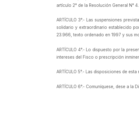
artículo 2° de la Resolución General N° 
ARTÍCULO 3°.- Las suspensiones prevista
solidario y extraordinario establecido p
23.966, texto ordenado en 1997 y sus mo
ARTÍCULO 4°.- Lo dispuesto por la presen
intereses del Fisco o prescripción inminen
ARTÍCULO 5°.- Las disposiciones de esta r
ARTÍCULO 6°.- Comuníquese, dese a la Dire
Mercedes Marco del Pont
e. 31/05/2021 N° 36525/21 v. 31/05/2021
Fecha de publicación 31/05/2021