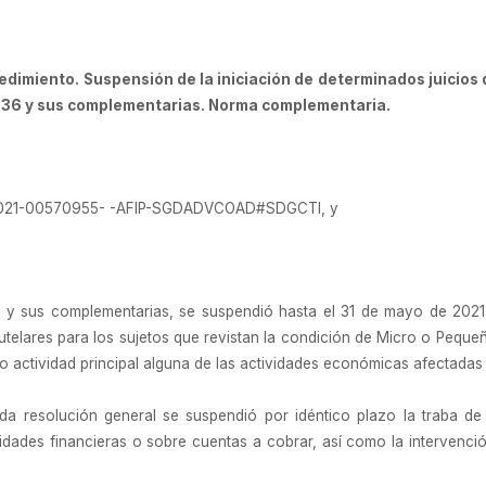
imiento. Suspensión de la iniciación de determinados juicios d
.936 y sus complementarias. Norma complementaria.
X-2021-00570955- -AFIP-SGDADVCOAD#SDGCTI, y
y sus complementarias, se suspendió hasta el 31 de mayo de 2021, in
autelares para los sujetos que revistan la condición de Micro o Pequeñ
actividad principal alguna de las actividades económicas afectadas e
da resolución general se suspendió por idéntico plazo la traba d
idades financieras o sobre cuentas a cobrar, así como la intervención