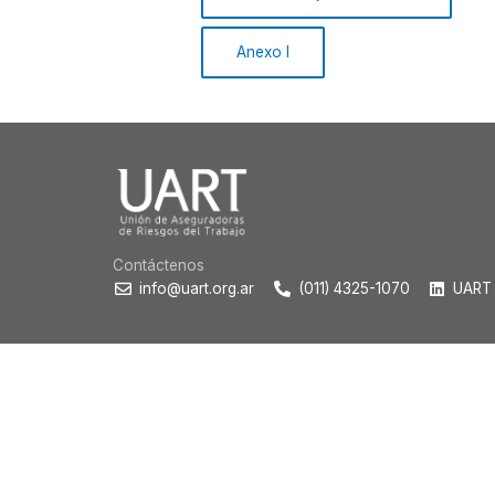
Anexo I
Contáctenos
info@uart.org.ar
(011) 4325-1070
UART 