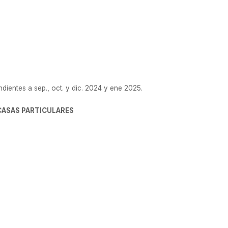
isión Nacional de Trabajo en Casas Particular
ientes a sep., oct. y dic. 2024 y ene 2025.
CASAS PARTICULARES