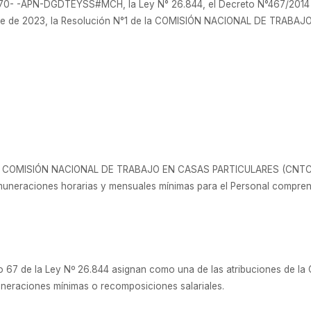
0- -APN-DGDTEYSS#MCH, la Ley N° 26.844, el Decreto N°467/2014 del
re de 2023, la Resolución N°1 de la COMISIÓN NACIONAL DE TRABAJ
a COMISIÓN NACIONAL DE TRABAJO EN CASAS PARTICULARES (CNTCP), se f
muneraciones horarias y mensuales mínimas para el Personal comprend
rtículo 67 de la Ley Nº 26.844 asignan como una de las atribuciones 
neraciones mínimas o recomposiciones salariales.