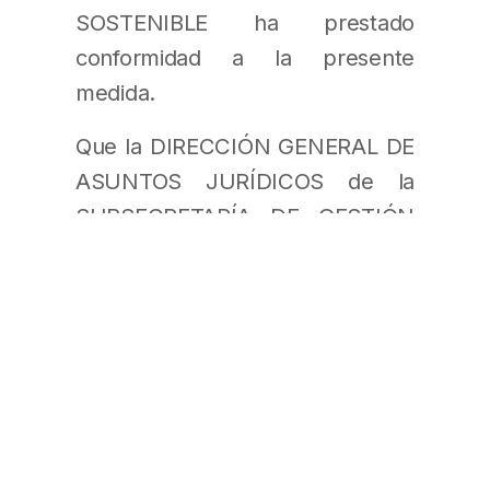
SOSTENIBLE ha prestado
conformidad a la presente
medida.
Que la DIRECCIÓN GENERAL DE
ASUNTOS JURÍDICOS de la
SUBSECRETARÍA DE GESTIÓN
ADMINISTRATIVA del
MINISTERIO DE AMBIENTE Y
DESARROLLO SOSTENIBLE DE
LA NACIÓN ha tomado la
intervención de su competencia.
Por ello,