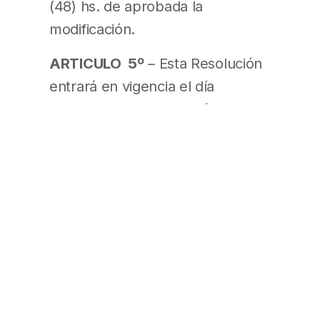
(48) hs. de aprobada la
modificación.
ARTICULO 5º
– Esta Resolución
entrará en vigencia el día
siguiente a su publicación en el
Boletín Oficial.
ARTICULO 6º
– Comuníquese,
publíquese, dése a la Dirección
Nacional del Registro Oficial y
archívese. – WALTER
ERWIN SCIIULTHESS,
Superintendente de A.F.J.P. –
ROBERTO JOSE DOMINGUEZ,