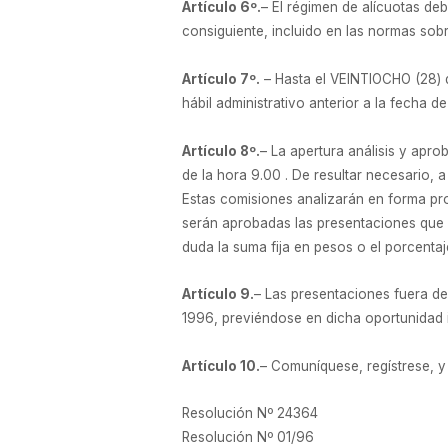
Artículo 6º.
– El régimen de alícuotas d
consiguiente, incluido en las normas sob
Artículo 7º.
– Hasta el VEINTIOCHO (28) d
hábil administrativo anterior a la fecha d
Artículo 8º.
– La apertura análisis y apr
de la hora 9.00 . De resultar necesario, a
Estas comisiones analizarán en forma pro
serán aprobadas las presentaciones que
duda la suma fija en pesos o el porcentaj
Artículo 9.
– Las presentaciones fuera d
1996, previéndose en dicha oportunidad i
Artículo 10.
– Comuníquese, regístrese, y 
Resolución Nº 24364
Resolución Nº 01/96