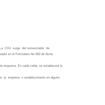
). La CIIU surge del nomenclador de
eador en el Formulario No 560 de dicha
e esquema. En cada celda, se establecerá la
de la empresa o establecimiento en alguno
 cuota resultante podrán aumentarse o
resunta.
cuota que estimen mejor refleje la