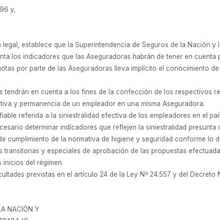
/96 y,
ón legal, establece que la Superintendencia de Seguros de la Nación y
ta los indicadores que las Aseguradoras habrán de tener en cuenta pa
otas por parte de las Aseguradoras lleva implícito el conocimiento de l
 tendrán en cuenta a los fines de la confección de los respectivos r
efectiva y permanencia de un empleador en una misma Aseguradora.
ble referida a la siniestralidad efectiva de los empleadores en el paí
cesario determinar indícadores que reflejen la siniestralidad presunta
e cumplimiento de la normativa de higiene y seguridad conforme lo d
transitorias y especiales de aprobación de las propuestas efectuada
 inicios del régimen.
cultades previstas en el artículo 24 de la Ley Nº 24.557 y del Decreto
LA NACIÓN Y