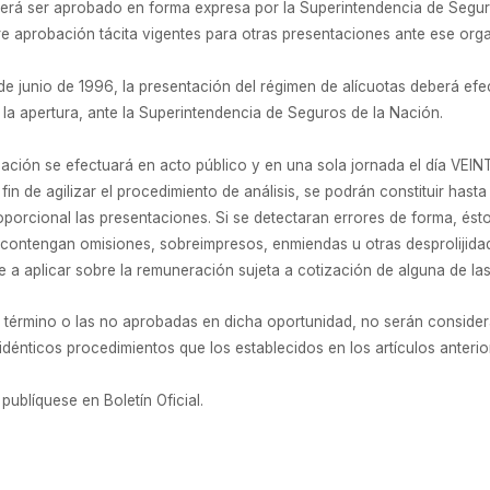
eberá ser aprobado en forma expresa por la Superintendencia de Segu
re aprobación tácita vigentes para otras presentaciones ante ese org
e junio de 1996, la presentación del régimen de alícuotas deberá efec
e la apertura, ante la Superintendencia de Seguros de la Nación.
obación se efectuará en acto público y en una sola jornada el día VEI
 fin de agilizar el procedimiento de análisis, se podrán constituir has
porcional las presentaciones. Si se detectaran errores de forma, és
 contengan omisiones, sobreimpresos, enmiendas u otras desprolijid
e a aplicar sobre la remuneración sujeta a cotización de alguna de las
e término o las no aprobadas en dicha oportunidad, no serán conside
dénticos procedimientos que los establecidos en los artículos anterio
publíquese en Boletín Oficial.