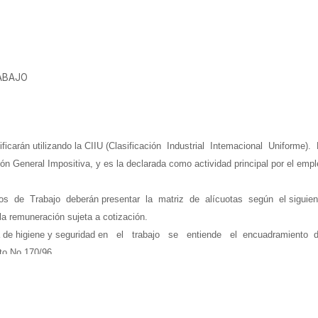
ABAJO
arán utilizando la CIIU (Clasificación Industrial Intemacional Uniforme
General Impositiva, y es la declarada como actividad principal por el empl
os de Trabajo deberán presentar la matriz de alícuotas según el siguient
 la remuneración sujeta a cotización.
iva de higiene y seguridad en el trabajo se entiende el encuadramiento 
eto No 170/96.
re CIEN (100) y QUINIENTOS (500) trabajadores inclusive, los valores de la
n función de las pruebas que mejor posibiliten estimar la siniestralidad p
s de QUINIENTOS (500) trabajadores podrán pactar con la aseguradora la 