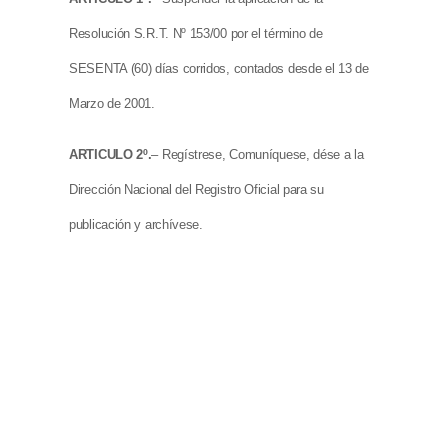
Resolución S.R.T. Nº 153/00 por el término de
SESENTA (60) días corridos, contados desde el 13 de
Marzo de 2001.
ARTICULO 2º.
– Regístrese, Comuníquese, dése a la
Dirección Nacional del Registro Oficial para su
publicación y archívese.
RESOLUCION S.R.T. Nº: 123/01
DR. DANIEL MAGIN ANGLADA
A/C SUPERINTENDENCIA DE RIESGOS DEL