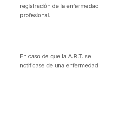
registración de la enfermedad
profesional.
En caso de que la A.R.T. se
notificase de una enfermedad
profesional por medio del
trabajador o de un tercero,
deberá poner en conocimiento
dicha circunstancia al empleador
en el término de DIEZ (10) días
hábiles de recibida la notificación.