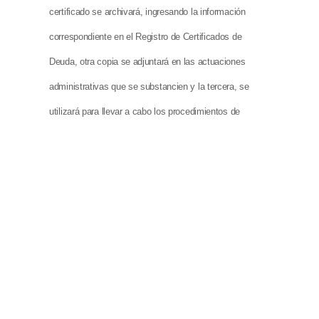
certificado se archivará, ingresando la información
correspondiente en el Registro de Certificados de
Deuda, otra copia se adjuntará en las actuaciones
administrativas que se substancien y la tercera, se
utilizará para llevar a cabo los procedimientos de
cobro.”.
ARTICULO 7°.
– Determinase que para el caso de los
empleadores privados no asegurados definidos en el
apartado “Elección de la Población Objetivo” del
ANEXO I de la Resolución S.R.T. N° 468/01, cuya
rescisión del contrato haya operado con una
anterioridad mayor a SEIS (6) meses, la intimación de