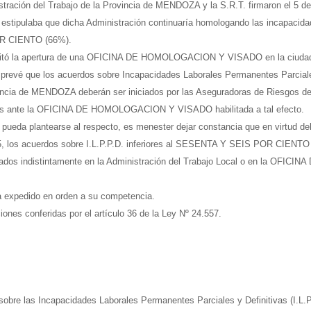
stración del Trabajo de la Provincia de MENDOZA y la S.R.T. firmaron el 5 
stipulaba que dicha Administración continuaría homologando las incapacidad
POR CIENTO (66%).
abilitó la apertura de una OFICINA DE HOMOLOGACION Y VISADO en la ciu
 prevé que los acuerdos sobre Incapacidades Laborales Permanentes Parciales
vincia de MENDOZA deberán ser iniciados por las Aseguradoras de Riesgos de
os ante la OFICINA DE HOMOLOGACION Y VISADO habilitada a tal efecto.
e pueda plantearse al respecto, es menester dejar constancia que en virtud d
05, los acuerdos sobre I.L.P.P.D. inferiores al SESENTA Y SEIS POR CIENTO 
iados indistintamente en la Administración del Trabajo Local o en la OF
a expedido en orden a su competencia.
iones conferidas por el artículo 36 de la Ley Nº 24.557.
obre las Incapacidades Laborales Permanentes Parciales y Definitivas (I.L