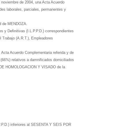
de noviembre de 2004, una Acta Acuerdo
es laborales, parciales, permanentes y
dad de MENDOZA.
 y Definitivas (I.L.P.P.D.) correspondientes
l Trabajo (A.R.T.), Empleadores
el Acta Acuerdo Complementaria referida y de
(66%) relativos a damnificados domiciliados
ICINA DE HOMOLOGACION Y VISADO de la
.P.P.D.) inferiores al SESENTA Y SEIS POR