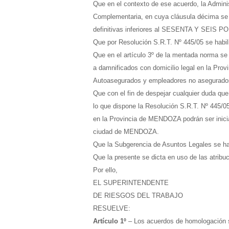
Que en el contexto de ese acuerdo, la Admini
Complementaria, en cuya cláusula décima se e
definitivas inferiores al SESENTA Y SEIS 
Que por Resolución S.R.T. Nº 445/05 se h
Que en el artículo 3º de la mentada norma se
a damnificados con domicilio legal en la Pro
Autoasegurados y empleadores no asegurad
Que con el fin de despejar cualquier duda qu
lo que dispone la Resolución S.R.T. Nº 445/
en la Provincia de MENDOZA podrán ser inic
ciudad de MENDOZA.
Que la Subgerencia de Asuntos Legales se h
Que la presente se dicta en uso de las atribuc
Por ello,
EL SUPERINTENDENTE
DE RIESGOS DEL TRABAJO
RESUELVE:
Artículo 1º
– Los acuerdos de homologación s