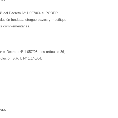
adas.
y 4º del Decreto Nº 1.057/03- el PODER
ón fundada, otorgue plazos y modifique
mas complementarias.
r el Decreto Nº 1.057/03-, los artículos 36,
solución S.R.T. Nº 1.140/04.
era: