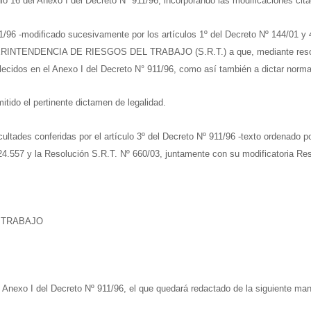
culo 16 del Anexo I del Decreto Nº 911/96, incorporando las modificaciones cit
11/96 -modificado sucesivamente por los artículos 1º del Decreto Nº 144/01 
INTENDENCIA DE RIESGOS DEL TRABAJO (S.R.T.) a que, mediante resoluci
blecidos en el Anexo I del Decreto N° 911/96, como así también a dictar nor
tido el pertinente dictamen de legalidad.
ultades conferidas por el artículo 3º del Decreto Nº 911/96 -texto ordenado po
 24.557 y la Resolución S.R.T. Nº 660/03, juntamente con su modificatoria Re
 TRABAJO
el Anexo I del Decreto Nº 911/96, el que quedará redactado de la siguiente man