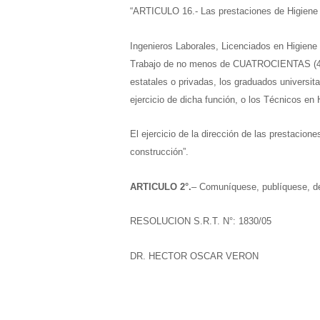
“ARTICULO 16.- Las prestaciones de Higiene y
Ingenieros Laborales,
Licenciados en Higiene 
Trabajo de no menos de CUATROCIENTAS (400) 
estatales o privadas, l
os graduados universita
ejercicio de dicha función, o l
os Técnicos en 
El ejercicio de la dirección de las prestacio
construcción”.
ARTICULO 2°.
– Comuníquese, publíquese, dés
RESOLUCION S.R.T. N°: 1830/05
DR. HECTOR OSCAR VERON
SUPERINTENDENTE DE RIESGOS DEL T