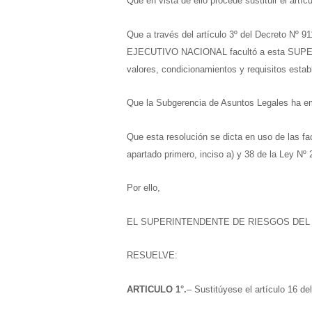
Que en vista de ello procede sustituir el artí
Que a través del artículo 3º del Decreto Nº 9
EJECUTIVO NACIONAL facultó a esta SUPER
valores, condicionamientos y requisitos esta
Que la Subgerencia de Asuntos Legales ha emi
Que esta resolución se dicta en uso de las fac
apartado primero, inciso a) y 38 de la Ley Nº
Por ello,
EL SUPERINTENDENTE DE RIESGOS DEL
RESUELVE:
ARTICULO 1°.
– Sustitúyese el artículo 16 d