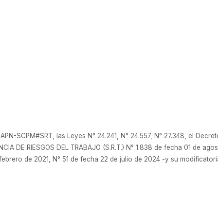
PN-SCPM#SRT, las Leyes N° 24.241, N° 24.557, N° 27.348, el Decreto
CIA DE RIESGOS DEL TRABAJO (S.R.T.) N° 1.838 de fecha 01 de agos
febrero de 2021, N° 51 de fecha 22 de julio de 2024 -y su modificato