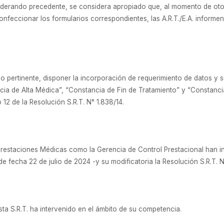
derando precedente, se considera apropiado que, al momento de otorg
nfeccionar los formularios correspondientes, las A.R.T./E.A. informen al
 pertinente, disponer la incorporación de requerimiento de datos y s
cia de Alta Médica”, “Constancia de Fin de Tratamiento” y “Constanci
12 de la Resolución S.R.T. N° 1.838/14.
Prestaciones Médicas como la Gerencia de Control Prestacional han i
 de fecha 22 de julio de 2024 -y su modificatoria la Resolución S.R.T
ta S.R.T. ha intervenido en el ámbito de su competencia.