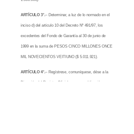
ARTÍCULO 3°.
– Determinar, a luz de lo normado en el
inciso d) del articulo 10 del Decreto Nº 491/97, los
excedentes del Fondo de Garantía al 30 de junio de
1999 en la suma de PESOS CINCO MILLONES ONCE
MIL NOVECIENTOS VEITIUNO ($ 5.011.921).
ARTÍCULO 4°.
– Regístrese, comuníquese, dése a la
Dirección del Registro Oficial, para su publicación y
archívese.
RESOLUCION S.R.T. Nº: 271/99