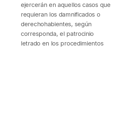
ejercerán en aquellos casos que
requieran los damnificados o
derechohabientes, según
corresponda, el patrocinio
letrado en los procedimientos
instituidos por la Resolución de
esta SUPERINTENDENCIA DE
RIESGOS DEL TRABAJO (S.R.T.)
N° 298 de fecha 23 de febrero
de 2017.
ARTÍCULO 2° — Instrúyase a la
Gerencia General para que