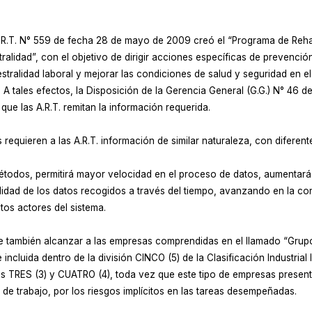
S.R.T. N° 559 de fecha 28 de mayo de 2009 creó el “Programa de Reha
tralidad”, con el objetivo de dirigir acciones específicas de prevenció
iestralidad laboral y mejorar las condiciones de salud y seguridad en
 tales efectos, la Disposición de la Gerencia General (G.G.) N° 46 
que las A.R.T. remitan la información requerida.
equieren a las A.R.T. información de similar naturaleza, con diferen
odos, permitirá mayor velocidad en el proceso de datos, aumentará la
ilidad de los datos recogidos a través del tiempo, avanzando en la co
tos actores del sistema.
 también alcanzar a las empresas comprendidas en el llamado “Grupo
cluida dentro de la división CINCO (5) de la Clasificación Industrial In
es TRES (3) y CUATRO (4), toda vez que este tipo de empresas presen
s de trabajo, por los riesgos implícitos en las tareas desempeñadas.