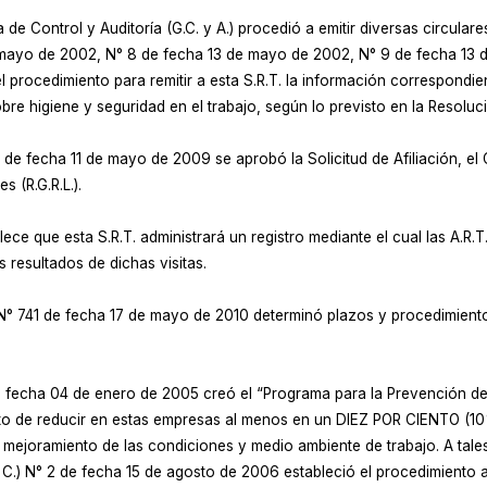
de Control y Auditoría (G.C. y A.) procedió a emitir diversas circulare
de mayo de 2002, N° 8 de fecha 13 de mayo de 2002, N° 9 de fecha 13
el procedimiento para remitir a esta S.R.T. la información correspondi
bre higiene y seguridad en el trabajo, según lo previsto en la Resoluci
de fecha 11 de mayo de 2009 se aprobó la Solicitud de Afiliación, el C
 (R.G.R.L.).
ce que esta S.R.T. administrará un registro mediante el cual las A.R.T.
 resultados de dichas visitas.
. N° 741 de fecha 17 de mayo de 2010 determinó plazos y procedimient
.
 de fecha 04 de enero de 2005 creó el “Programa para la Prevención 
to de reducir en estas empresas al menos en un DIEZ POR CIENTO (10%
mejoramiento de las condiciones y medio ambiente de trabajo. A tales
C.) N° 2 de fecha 15 de agosto de 2006 estableció el procedimiento a se