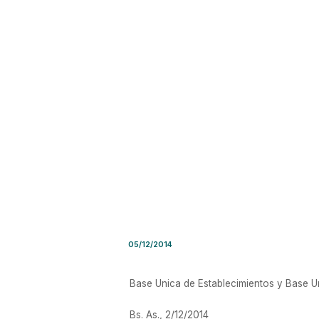
Resolución SRT Nro. 3194/2
05/12/2014
Base Unica de Establecimientos y Base Un
Bs. As., 2/12/2014