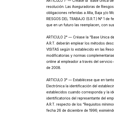
ARTICULO 1° — Créase la “Base Unica de 
resolución. Las Aseguradoras de Riesgos 
obligaciones referidas a Alta, Baja y/
RIESGOS DEL TRABAJO (S.R.T.) N° 1 de f
que en un futuro las reemplacen, con su
ARTICULO 2° — Créase la “Base Unica de V
A.R.T. deberán emplear los métodos descri
VISITAS según lo establecido en las Reso
modificatorias y normas complementarias. 
online al empleador a través del servicio
de 2008.
ARTICULO 3° — Establécese que en tanto la
Electrónica la identificación del establec
establecidos cuando corresponda y la ide
identificatorios del representante del em
A.R.T. respecto de los “Requisitos mínimo
fecha 26 de diciembre de 1996; eximiénd