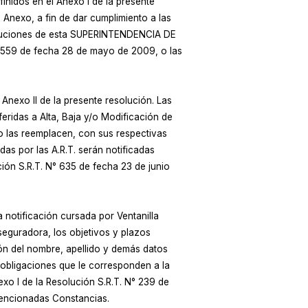
nidos en el Anexo I de la presente
 Anexo, a fin de dar cumplimiento a las
soluciones de esta SUPERINTENDENCIA DE
 559 de fecha 28 de mayo de 2009, o las
nexo II de la presente resolución. Las
eridas a Alta, Baja y/o Modificación de
ro las reemplacen, con sus respectivas
das por las A.R.T. serán notificadas
ción S.R.T. N° 635 de fecha 23 de junio
a notificación cursada por Ventanilla
 Aseguradora, los objetivos y plazos
ión del nombre, apellido y demás datos
s obligaciones que le corresponden a la
exo I de la Resolución S.R.T. N° 239 de
mencionadas Constancias.