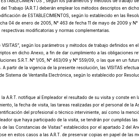
ESTABLECIMIENTOS”, según los parámetros y métodos de trabajo defi
del Trabajo (A.R.T.) deberán emplear los métodos descriptos en dicho
o Modificación de ESTABLECIMIENTOS, según lo establecido en las Re
echa 04 de enero de 2005, N° 463 de fecha 11 de mayo de 2009 y N°
s respectivas modificatorias y normas complementarias.
ISITAS”, según los parámetros y métodos de trabajo definidos en el A
ptos en dicho Anexo, a fin de dar cumplimiento a las obligaciones ref
luciones S.R.T. N° 1/05, N° 463/09 y N° 559/09, o las que en un futu
A partir de la vigencia de la presente resolución, las VISITAS efectua
 de Sistema de Ventanilla Electrónica, según lo establecido por Resolu
 A.R.T. notifique al Empleador el resultado de su visita y conste en l
imiento, la fecha de visita, las tareas realizadas por el personal de la
ntificación del profesional o técnico interviniente, así como la menc
pleador que haya participado de la visita, se tendrán por cumplidas la
s de las Constancias de Visitas” establecidos por el apartado 2 del An
ose en estos casos a las A.R.T. de preservar copias en papel de las 