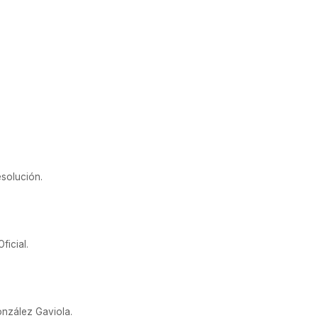
esolución.
ficial.
onzález Gaviola.