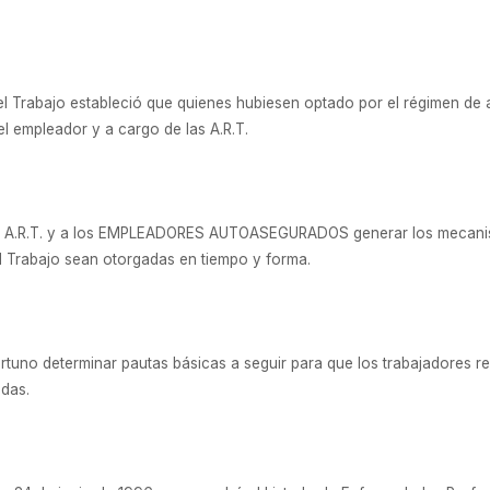
del Trabajo estableció que quienes hubiesen optado por el régimen de
l empleador y a cargo de las A.R.T.
s A.R.T. y a los EMPLEADORES AUTOASEGURADOS generar los mecanis
l Trabajo sean otorgadas en tiempo y forma.
tuno determinar pautas básicas a seguir para que los trabajadores r
das.