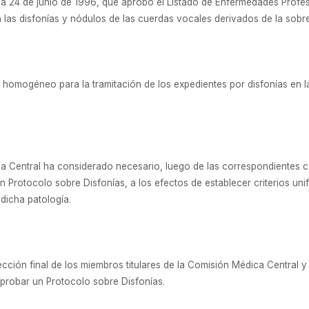
 24 de junio de 1996, que aprobó el Listado de Enfermedades Profesio
a las disfonías y nódulos de las cuerdas vocales derivados de la sobr
io homogéneo para la tramitación de los expedientes por disfonías en 
 Central ha considerado necesario, luego de las correspondientes c
un Protocolo sobre Disfonías, a los efectos de establecer criterios un
 dicha patología.
cción final de los miembros titulares de la Comisión Médica Central
probar un Protocolo sobre Disfonías.