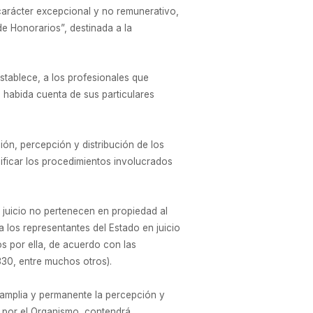
carácter excepcional y no remunerativo,
e Honorarios”, destinada a la
stablece, a los profesionales que
, habida cuenta de sus particulares
ión, percepción y distribución de los
ificar los procedimientos involucrados
n juicio no pertenecen en propiedad al
a los representantes del Estado en juicio
os por ella, de acuerdo con las
30, entre muchos otros).
 amplia y permanente la percepción y
a por el Organismo, contendrá