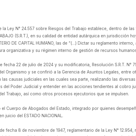
 de la Ley N° 24.557 sobre Riesgos del Trabajo establece, dentro de las
O (S.R.T.), en su calidad de entidad autárquica en jurisdicción 
O DE CAPITAL HUMANO, las de “(…) Dictar su reglamento interno, adm
ura organizativa y su régimen interno de gestión de recursos humanos
de fecha 22 de julio de 2024 y su modificatoria, Resolución S.R.T. N°
del Organismo y se confirió a la Gerencia de Asuntos Legales, entre o
n las causas judiciales en las cuales sea parte, realizando las divers
ones del Poder Judicial y entender en las acciones tendientes al cobro 
 del Trabajo, así como otros procesos ejecutorios que se impulsen.
reó el Cuerpo de Abogados del Estado, integrado por quienes desempe
 en juicio del ESTADO NACIONAL.
 de fecha 8 de noviembre de 1947, reglamentario de la Ley N° 12.954,