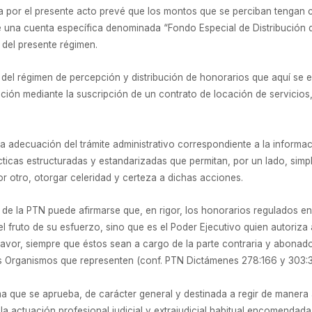
a por el presente acto prevé que los montos que se perciban tengan 
de una cuenta específica denominada “Fondo Especial de Distribución d
 del presente régimen.
del régimen de percepción y distribución de honorarios que aquí se e
ación mediante la suscripción de un contrato de locación de servicios
a adecuación del trámite administrativo correspondiente a la informac
ticas estructuradas y estandarizadas que permitan, por un lado, simpl
r otro, otorgar celeridad y certeza a dichas acciones.
a de la PTN puede afirmarse que, en rigor, los honorarios regulados e
el fruto de su esfuerzo, sino que es el Poder Ejecutivo quien autoriza 
 favor, siempre que éstos sean a cargo de la parte contraria y abonad
los Organismos que representen (conf. PTN Dictámenes 278:166 y 303:3
a que se aprueba, de carácter general y destinada a regir de manera
la actuación profesional judicial y extrajudicial habitual encomendad