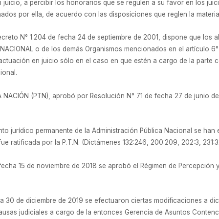
icio, a percibir los honorarios que se regulen a su favor en los jui
nados por ella, de acuerdo con las disposiciones que reglen la mater
l Decreto N° 1.204 de fecha 24 de septiembre de 2001, dispone que los
O NACIONAL o de los demás Organismos mencionados en el artículo 6° 
actuación en juicio sólo en el caso en que estén a cargo de la parte c
ional.
CIÓN (PTN), aprobó por Resolución N° 71 de fecha 27 de junio de 
nto jurídico permanente de la Administración Pública Nacional se han
fue ratificada por la P.T.N. (Dictámenes 132:246, 200:209, 202:3, 231:3
 fecha 15 de noviembre de 2018 se aprobó el Régimen de Percepción y
a 30 de diciembre de 2019 se efectuaron ciertas modificaciones a di
causas judiciales a cargo de la entonces Gerencia de Asuntos Contenc