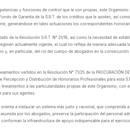
mpetencias y funciones de control que le son propias, este Organismo
 Fondo de Garantía de la S.R.T. de los créditos que le asisten, así com
viene, generándose en tales actuaciones los correspondientes honorari
tado de la Resolución S.R.T. N° 21/18, así como la necesidad de estab
l régimen actualmente vigente, el cual no refleja de manera adecuada l
mo y, en particular, del rol del cuerpo de abogados en la consecución d
 lineamientos vertidos en la Resolución N° 71/25 de la PROCURACIÓN 
Percepción y Distribución de Honorarios Profesionales para esta S.R.
 lineamientos a las particularidades propias de este Organismo, con el
te para sus agentes.
 orienta a instaurar un sistema más justo y racional, que comprenda a
 asumida por los abogados, preserve la participación del personal ad
onforman la infraestructura de apoyo indispensable para el ejercicio