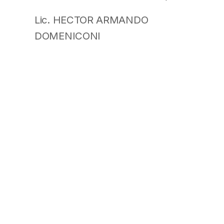
Lic. HECTOR ARMANDO
DOMENICONI
SUPERINTENDENTE DE .A.F.J.P.
Dr. JORGE HECTOR LORENZO
A/C SUPERINTENDENTE DE
RIESGOS DEL TRABAJO
Contáctenos
info@uart.org.ar
(011) 4325-1070