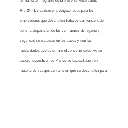
forma parte integrante de la presente Resolución.
Art. 2º
– Establécese la obligatoriedad para los
empleadores que desarrollen trabajos con tensión, de
poner a disposición de las comisiones de higiene y
seguridad constituidas en los casos y con las
modalidades que determine el convenio colectivo de
trabajo respectivo, los Planes de Capacitación en
materia de trabajos con tensión que se desarrollen para
la habilitación de los trabajadores que realicen dichas
tareas.
Art. 3º
– La presente reglamentación complementa,
amplia y sustituye – en todos aquellos aspectos en
cuanto se opongan – las disposiciones de los