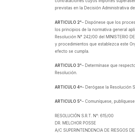
contrataciones cuyos importes superasen 
previstas en la Decisión Administrativa d
ARTICULO 2°
– Dispónese que los proces
los principios de la normativa general ap
Resolución N° 242/00 del MINISTERIO D
y procedimientos que establezca este Org
efecto se cumpla.
ARTICULO 3°
– Determínase que respecto 
Resolución.
ARTICULO 4º
– Derógase la Resolución 
ARTICULO 5°
– Comuníquese, publíquese, 
RESOLUCIÓN S.R.T. N°: 615/00
DR. MELCHOR POSSE
A/C SUPERINTENDENCIA DE RIESGOS D