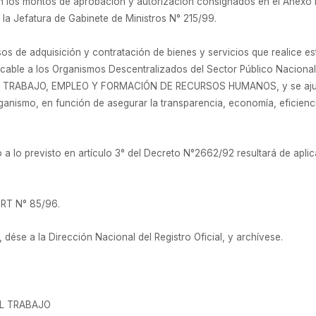
los montos de aprobación y autorización consignados en el Anexo I, 
e la Jefatura de Gabinete de Ministros N° 215/99.
os de adquisición y contratación de bienes y servicios que realice
licable a los Organismos Descentralizados del Sector Público Nacional,
E TRABAJO, EMPLEO Y FORMACIÓN DE RECURSOS HUMANOS, y se ajusta
anismo, en función de asegurar la transparencia, economía, eficiencia
a lo previsto en artículo 3° del Decreto N°2662/92 resultará de aplica
SRT N° 85/96.
dése a la Dirección Nacional del Registro Oficial, y archívese.
EL TRABAJO