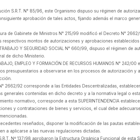
ución S.R.T. N° 85/96, este Organismo dispuso su régimen de autoriza
onsiguiente aprobación de tales actos, fijando además el marco genera
atura de Gabinete de Ministros N° 215/99 modificó el Decreto N° 2662
los respectivos montos de autorizaciones y aprobaciones establecidos 
 TRABAJO Y SEGURIDAD SOCIAL N° 660/99, dispuso el régimen de aut
al de dicho Ministerio.
TRABAJO, EMPLEO Y FORMACIÓN DE RECURSOS HUMANOS N° 242/00 est
sitos presupuestarios a observarse en los procesos de autorización y
cción.
o N° 2662/92 corresponde a las Entidades Descentralizadas, establecer
 generales contenidas en dicho decreto y a la normativa legal o esta
iento normativo, corresponde a esta SUPERINTENDENCIA establecer e
ciones y contrataciones de bienes y servicios, el cual debe adecuars
 mencionadas.
ntecedentes reseñados, disponer la modificación de las pautas establ
men a aplicarse a las nuevas regulaciones dictadas.
 S.R.T. Nº 137/98 aprobaron la Estructura Orgánica Funcional de es