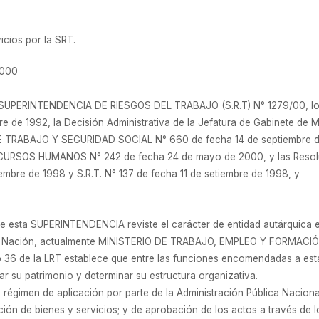
vicios por la SRT.
2000
a SUPERINTENDENCIA DE RIESGOS DEL TRABAJO (S.R.T) N° 1279/00, los a
 de 1992, la Decisión Administrativa de la Jefatura de Gabinete de Min
DE TRABAJO Y SEGURIDAD SOCIAL N° 660 de fecha 14 de septiembre de
SOS HUMANOS N° 242 de fecha 24 de mayo de 2000, y las Resolucio
embre de 1998 y S.R.T. N° 137 de fecha 11 de setiembre de 1998, y
que esta SUPERINTENDENCIA reviste el carácter de entidad autárquica 
 Nación, actualmente MINISTERIO DE TRABAJO, EMPLEO Y FORMAC
ículo 36 de la LRT establece que entre las funciones encomendadas a 
rar su patrimonio y determinar su estructura organizativa.
régimen de aplicación por parte de la Administración Pública Naciona
ión de bienes y servicios; y de aprobación de los actos a través de l