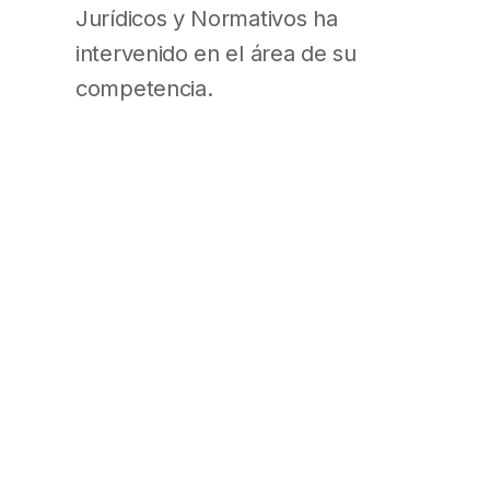
Jurídicos y Normativos ha
intervenido en el área de su
competencia.
Que la presente se dicta en uso
de las facultades y atribuciones
conferidas por los artículos 33 y
36 de la Ley N° 24.557.
Por ello,
EL SUPERINTENDENTE