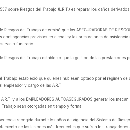
557 sobre Riesgos del Trabajo (L.R.T.) es reparar los daños derivados
ey de Riesgos del Trabajo determinó que las ASEGURADORAS DE RIESGO
s contingencias previstas en dicha ley las prestaciones de asistencia
 servicio funerario.
 de Riesgos del Trabajo estableció que la gestión de las prestaciones p
del Trabajo estableció que quienes hubiesen optado por el régimen de
l empleador y cargo de las A.R.T.
s A.R.T. y a los EMPLEADORES AUTOASEGURADOS generar los mecanis
l Trabajo sean otorgadas en tiempo y forma.
xperiencia recogida durante los años de vigencia del Sistema de Riesgo
atamiento de las lesiones más frecuentes que sufren los trabajadores