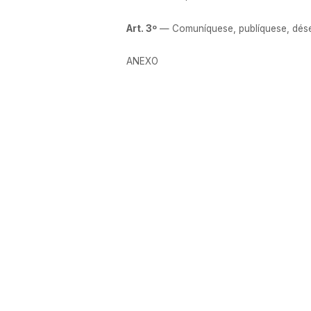
Art. 3º
— Comuníquese, publíquese, dése a
ANEXO