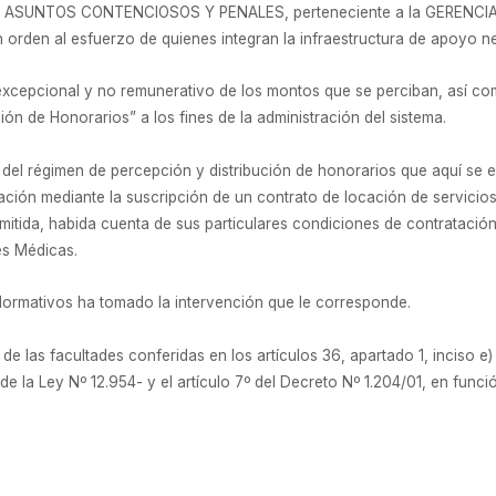
 ASUNTOS CONTENCIOSOS Y PENALES, perteneciente a la GERENC
en al esfuerzo de quienes integran la infraestructura de apoyo nece
 excepcional y no remunerativo de los montos que se perciban, así co
ón de Honorarios” a los fines de la administración del sistema.
del régimen de percepción y distribución de honorarios que aquí se e
lación mediante la suscripción de un contrato de locación de servicio
itida, habida cuenta de sus particulares condiciones de contratación,
es Médicas.
Normativos ha tomado la intervención que le corresponde.
de las facultades conferidas en los artículos 36, apartado 1, inciso e) 
e la Ley Nº 12.954- y el artículo 7º del Decreto Nº 1.204/01, en funci