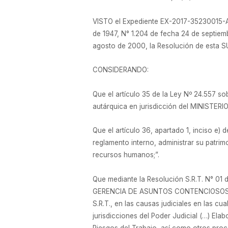
VISTO el Expediente EX-2017-35230015-A
de 1947, N° 1.204 de fecha 24 de septie
agosto de 2000, la Resolución de esta 
CONSIDERANDO:
Que el artículo 35 de la Ley Nº 24.557
autárquica en jurisdicción del MINISTER
Que el artículo 36, apartado 1, inciso e) 
reglamento interno, administrar su patrim
recursos humanos;”.
Que mediante la Resolución S.R.T. N° 01 
GERENCIA DE ASUNTOS CONTENCIOSOS, PE
S.R.T., en las causas judiciales en las cu
jurisdicciones del Poder Judicial (…) Ela
Riesgos del Trabajo, así como otros proc