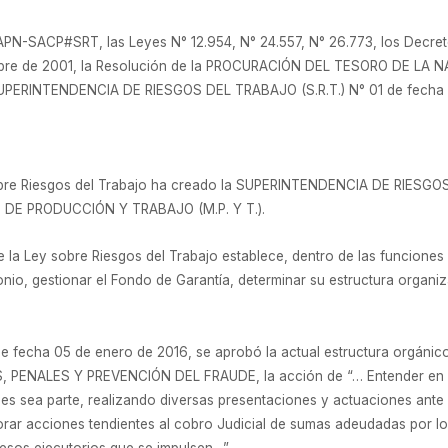
PN-SACP#SRT, las Leyes N° 12.954, N° 24.557, N° 26.773, los Decre
mbre de 2001, la Resolución de la PROCURACIÓN DEL TESORO DE LA NA
SUPERINTENDENCIA DE RIESGOS DEL TRABAJO (S.R.T.) N° 01 de fecha 
 sobre Riesgos del Trabajo ha creado la SUPERINTENDENCIA DE RIESGO
IO DE PRODUCCIÓN Y TRABAJO (M.P. Y T.).
de la Ley sobre Riesgos del Trabajo establece, dentro de las funciones i
onio, gestionar el Fondo de Garantía, determinar su estructura organiz
de fecha 05 de enero de 2016, se aprobó la actual estructura orgánico
NALES Y PREVENCIÓN DEL FRAUDE, la acción de “… Entender en la r
ales sea parte, realizando diversas presentaciones y actuaciones ante l
borar acciones tendientes al cobro Judicial de sumas adeudadas por lo
esos ejecutorios que se impulsen…”.