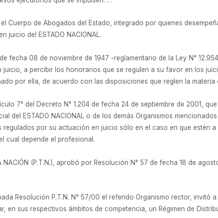
eó el Cuerpo de Abogados del Estado, integrado por quienes desempeñ
 en juicio del ESTADO NACIONAL.
 de fecha 08 de noviembre de 1947 -reglamentario de la Ley N° 12.95
icio, a percibir los honorarios que se regulen a su favor en los jui
nado por ella, de acuerdo con las disposiciones que reglen la materia
rtículo 7° del Decreto N° 1.204 de fecha 24 de septiembre de 2001, qu
dicial del ESTADO NACIONAL o de los demás Organismos mencionados en
 regulados por su actuación en juicio sólo en el caso en que estén a 
el cual depende el profesional.
CIÓN (P.T.N.), aprobó por Resolución N° 57 de fecha 18 de agosto 
ada Resolución P.T.N. N° 57/00 el referido Organismo rector, invitó a l
 en sus respectivos ámbitos de competencia, un Régimen de Distribuc