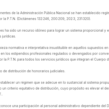
manentes de la Administración Pública Nacional se han establecido reg
or la P.T.N. (Dictámenes 132:246, 200:209, 202:3, 231:320).
s ha sido un recurso idóneo para lograr un sistema proporcional y eq
 jurídicas.
pieza normativa e interpretativa insustituible en aquellos supuestos en
r en los estipendios profesionales regulados o devengados por conven
la P.T.N. para todos los servicios jurídicos que integran el Cuerpo 
 de distribución de honorarios judiciales.
establecer un régimen que se adecue en lo sustancial al sistema prop
un criterio equitativo de distribución, cuyo propósito es elevar el des
..
reconoce una participación al personal administrativo dependiente