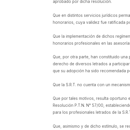
aprobado por dicha resolución.
Que en distintos servicios jurídicos per
honorarios, cuya validez fue ratificada p
Que la implementación de dichos regímene
honorarios profesionales en las asesorías
Que, por otra parte, han constituido una 
derecho de diversos letrados a participa
que su adopción ha sido recomendada por 
Que la S.R.T. no cuenta con un mecanismo
Que por tales motivos, resulta oportuno 
Resolución P.T.N. N° 57/00, estableciendo 
para los profesionales letrados de la S.R.T
Que, asimismo y de dicho estímulo, se 