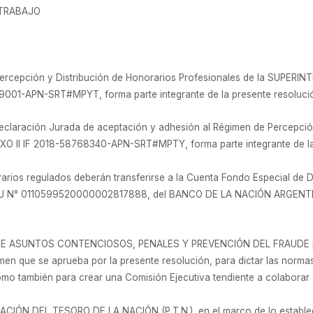
 TRABAJO
Percepción y Distribución de Honorarios Profesionales de la SUPE
9001-APN-SRT#MPYT, forma parte integrante de la presente resoluci
claración Jurada de aceptación y adhesión al Régimen de Percepción
EXO II IF 2018-58768340-APN-SRT#MPTY, forma parte integrante de la
rios regulados deberán transferirse a la Cuenta Fondo Especial de D
U N° 0110599520000002817888, del BANCO DE LA NACIÓN ARGENTIN
A DE ASUNTOS CONTENCIOSOS, PENALES Y PREVENCIÓN DEL FRAUDE para
men que se aprueba por la presente resolución, para dictar las normas 
omo también para crear una Comisión Ejecutiva tendiente a colaborar
CIÓN DEL TESORO DE LA NACIÓN (P.T.N.), en el marco de lo estableci