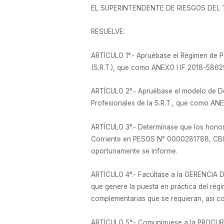
EL SUPERINTENDENTE DE RIESGOS DEL
RESUELVE:
ARTÍCULO 1°.- Apruébase el Régimen de 
(S.R.T.), que como ANEXO I IF 2018-5862
ARTÍCULO 2°.- Apruébase el modelo de De
Profesionales de la S.R.T., que como AN
ARTÍCULO 3°.- Determínase que los honora
Corriente en PESOS N° 0000281788, CB
oportunamente se informe.
ARTÍCULO 4°.- Facúltase a la GERENCI
que genere la puesta en práctica del régi
complementarias que se requieran, así c
ARTÍCULO 5°.- Comuníquese a la PROCURA