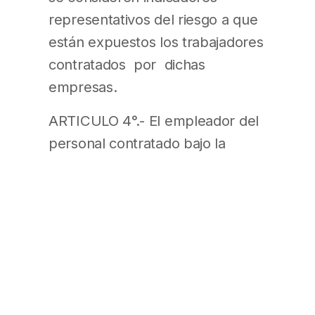
representativos del riesgo a que
están expuestos los trabajadores
contratados por dichas
empresas.
ARTICULO 4°.- El empleador del
personal contratado bajo la
modalidad de contrato a tiempo
parcial o del que labore normal y
habitualmente menos de 26
horas semanales o el que
incorpore trabajadores una vez
iniciado el mes calendario, podrá
pactar con su Aseguradora, en