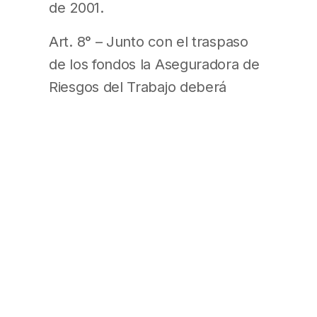
de 2001.
Art. 8° – Junto con el traspaso
de los fondos la Aseguradora de
Riesgos del Trabajo deberá
notificar por medio fehaciente a
la Administradora de Fondos de
Jubilaciones y Pensiones si el
fallecimiento proviene de
contingencias en las cuales
corresponde la aplicación del
Decreto 1278/00.
Art. 9° – A efectos del ajuste de
los valores de la póliza por